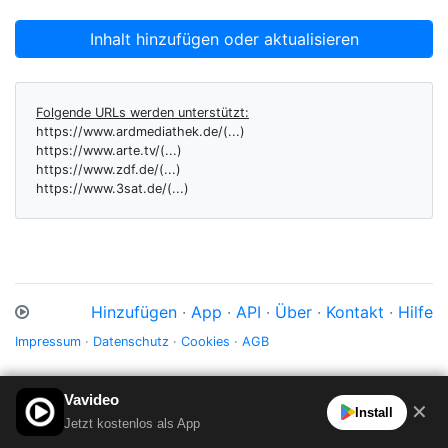
Inhalt hinzufügen oder aktualisieren
Folgende URLs werden unterstützt:
https://www.ardmediathek.de/(...)
https://www.arte.tv/(...)
https://www.zdf.de/(...)
https://www.3sat.de/(...)
Hinzufügen
·
App
·
API
·
Über
·
Kontakt
·
Hilfe
Impressum
·
Datenschutz
·
Cookies
·
AGB
Vavideo
✕
Install
Jetzt kostenlos als App