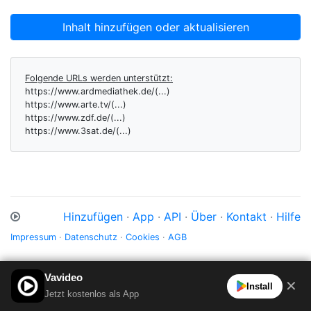
Inhalt hinzufügen oder aktualisieren
Folgende URLs werden unterstützt:
https://www.ardmediathek.de/(...)
https://www.arte.tv/(...)
https://www.zdf.de/(...)
https://www.3sat.de/(...)
Hinzufügen
·
App
·
API
·
Über
·
Kontakt
·
Hilfe
Impressum
·
Datenschutz
·
Cookies
·
AGB
Vavideo
✕
Install
Jetzt kostenlos als App