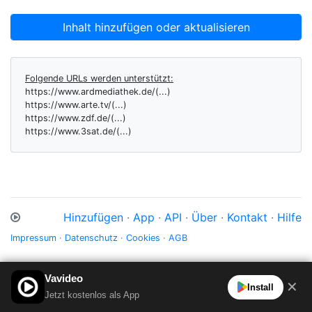
Inhalt hinzufügen oder aktualisieren
Folgende URLs werden unterstützt:
https://www.ardmediathek.de/(...)
https://www.arte.tv/(...)
https://www.zdf.de/(...)
https://www.3sat.de/(...)
Hinzufügen
·
App
·
API
·
Über
·
Kontakt
·
Hilfe
Impressum
·
Datenschutz
·
Cookies
·
AGB
Vavideo
✕
Install
Jetzt kostenlos als App