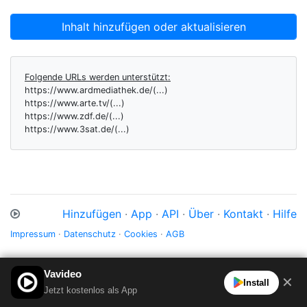
Inhalt hinzufügen oder aktualisieren
Folgende URLs werden unterstützt:
https://www.ardmediathek.de/(...)
https://www.arte.tv/(...)
https://www.zdf.de/(...)
https://www.3sat.de/(...)
Hinzufügen
·
App
·
API
·
Über
·
Kontakt
·
Hilfe
Impressum
·
Datenschutz
·
Cookies
·
AGB
Vavideo
✕
Install
Jetzt kostenlos als App