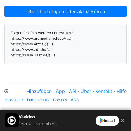
Inhalt hinzufügen oder aktualisieren
Folgende URLs werden unterstützt:
https://www.ardmediathek.de/(...)
https://www.arte.tv/(...)
https://www.zdf.de/(...)
https://www.3sat.de/(...)
Hinzufügen
·
App
·
API
·
Über
·
Kontakt
·
Hilfe
Impressum
·
Datenschutz
·
Cookies
·
AGB
Vavideo
✕
Install
Jetzt kostenlos als App