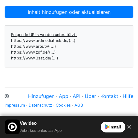
Inhalt hinzufügen oder aktualisieren
Folgende URLs werden unterstützt:
https://www.ardmediathek.de/(...)
https://www.arte.tv/(...)
https://www.zdf.de/(...)
https://www.3sat.de/(...)
Hinzufügen
·
App
·
API
·
Über
·
Kontakt
·
Hilfe
Impressum
·
Datenschutz
·
Cookies
·
AGB
Vavideo
✕
Install
Jetzt kostenlos als App