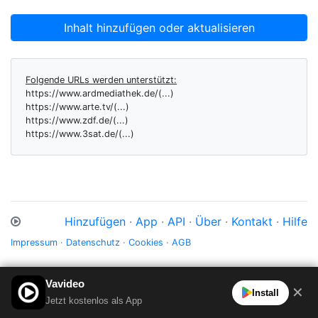
Inhalt hinzufügen oder aktualisieren
Folgende URLs werden unterstützt:
https://www.ardmediathek.de/(...)
https://www.arte.tv/(...)
https://www.zdf.de/(...)
https://www.3sat.de/(...)
Hinzufügen
·
App
·
API
·
Über
·
Kontakt
·
Hilfe
Impressum
·
Datenschutz
·
Cookies
·
AGB
Vavideo
✕
Install
Jetzt kostenlos als App