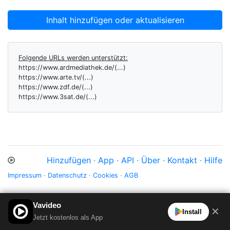
Inhalt hinzufügen oder aktualisieren
Folgende URLs werden unterstützt:
https://www.ardmediathek.de/(...)
https://www.arte.tv/(...)
https://www.zdf.de/(...)
https://www.3sat.de/(...)
Hinzufügen
·
App
·
API
·
Über
·
Kontakt
·
Hilfe
Impressum
·
Datenschutz
·
Cookies
·
AGB
Vavideo
✕
Install
Jetzt kostenlos als App