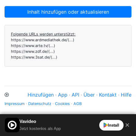
Inhalt hinzufügen oder aktualisieren
Folgende URLs werden unterstützt:
https://www.ardmediathek.de/(...)
https://www.arte.tv/(...)
https://www.zdf.de/(...)
https://www.3sat.de/(...)
Hinzufügen
·
App
·
API
·
Über
·
Kontakt
·
Hilfe
Impressum
·
Datenschutz
·
Cookies
·
AGB
Vavideo
✕
Install
Jetzt kostenlos als App