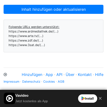
Inhalt hinzufügen oder aktualisieren
Folgende URLs werden unterstützt:
https://www.ardmediathek.de/(...)
https://www.arte.tv/(...)
https://www.zdf.de/(...)
https://www.3sat.de/(...)
Hinzufügen
·
App
·
API
·
Über
·
Kontakt
·
Hilfe
Impressum
·
Datenschutz
·
Cookies
·
AGB
Vavideo
✕
Install
Jetzt kostenlos als App