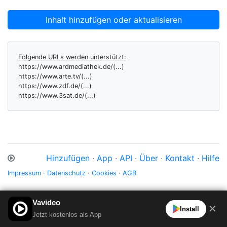
Inhalt hinzufügen oder aktualisieren
Folgende URLs werden unterstützt:
https://www.ardmediathek.de/(...)
https://www.arte.tv/(...)
https://www.zdf.de/(...)
https://www.3sat.de/(...)
Hinzufügen
·
App
·
API
·
Über
·
Kontakt
·
Hilfe
Impressum
·
Datenschutz
·
Cookies
·
AGB
Vavideo
✕
Install
Jetzt kostenlos als App