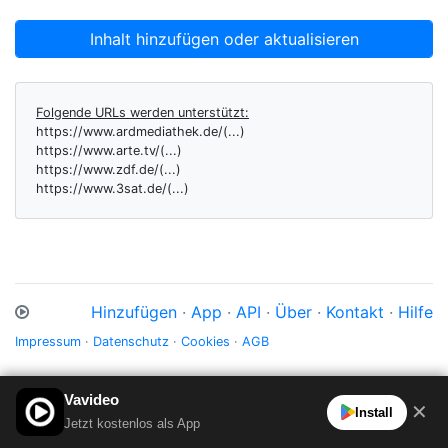
Inhalt hinzufügen oder aktualisieren
Folgende URLs werden unterstützt:
https://www.ardmediathek.de/(...)
https://www.arte.tv/(...)
https://www.zdf.de/(...)
https://www.3sat.de/(...)
Hinzufügen
·
App
·
API
·
Über
·
Kontakt
·
Hilfe
Impressum
·
Datenschutz
·
Cookies
·
AGB
Vavideo
✕
Install
Jetzt kostenlos als App