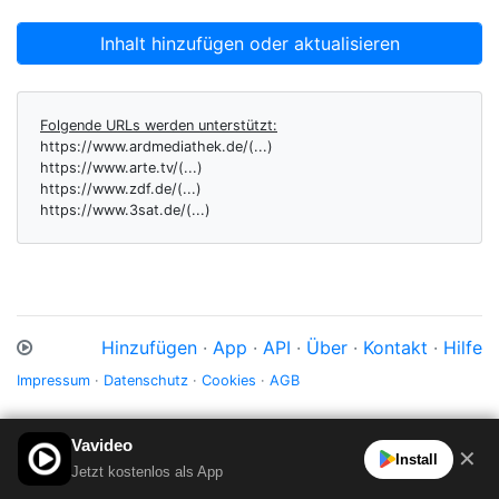
Inhalt hinzufügen oder aktualisieren
Folgende URLs werden unterstützt:
https://www.ardmediathek.de/(...)
https://www.arte.tv/(...)
https://www.zdf.de/(...)
https://www.3sat.de/(...)
Hinzufügen
·
App
·
API
·
Über
·
Kontakt
·
Hilfe
Impressum
·
Datenschutz
·
Cookies
·
AGB
Vavideo
✕
Install
Jetzt kostenlos als App