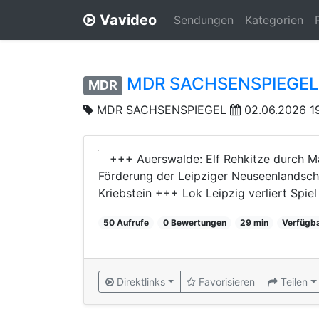
Vavideo
Sendungen
Kategorien
MDR SACHSENSPIEGEL 
MDR
MDR SACHSENSPIEGEL
02.06.2026 1
+++ Auerswalde: Elf Rehkitze durch 
Förderung der Leipziger Neuseenlandsch
Kriebstein +++ Lok Leipzig verliert Spie
50 Aufrufe
0 Bewertungen
29 min
Verfügb
Direktlinks
Favorisieren
Teilen