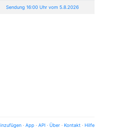
Sendung 16:00 Uhr vom 5.8.2026
inzufügen
·
App
·
API
·
Über
·
Kontakt
·
Hilfe