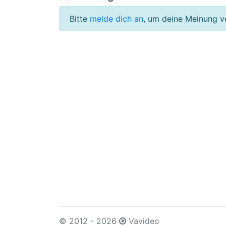
Bitte
melde dich an
, um deine Meinung v
© 2012 - 2026
Vavideo