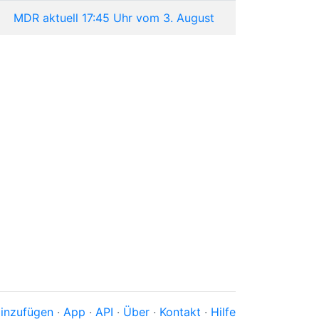
MDR aktuell 17:45 Uhr vom 3. August
inzufügen
·
App
·
API
·
Über
·
Kontakt
·
Hilfe