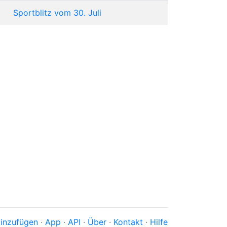
Sportblitz vom 30. Juli
inzufügen
·
App
·
API
·
Über
·
Kontakt
·
Hilfe