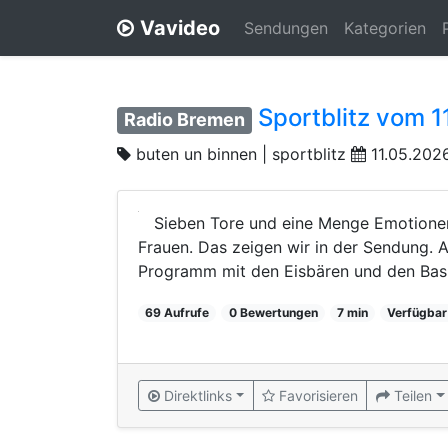
Vavideo
Sendungen
Kategorien
Sportblitz vom 1
Radio Bremen
buten un binnen | sportblitz
11.05.202
Sieben Tore und eine Menge Emotionen
Frauen. Das zeigen wir in der Sendung.
Programm mit den Eisbären und den Baske
69 Aufrufe
0 Bewertungen
7 min
Verfügbar
Direktlinks
Favorisieren
Teilen