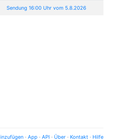
Sendung 16:00 Uhr vom 5.8.2026
inzufügen
·
App
·
API
·
Über
·
Kontakt
·
Hilfe