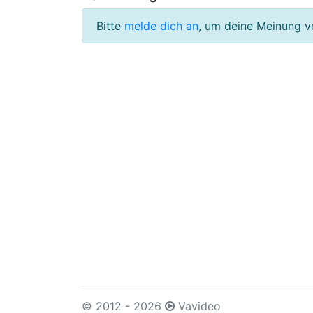
Bitte
melde dich an
, um deine Meinung v
© 2012 - 2026
Vavideo