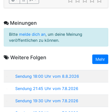
Meinungen
Bitte
melde dich an
, um deine Meinung
veröffentlichen zu können.
Weitere Folgen
Mehr
Sendung 18:00 Uhr vom 8.8.2026
Sendung 21:45 Uhr vom 7.8.2026
Sendung 19:30 Uhr vom 7.8.2026