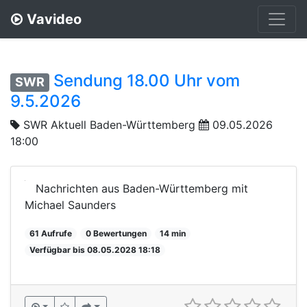
Vavideo
Sendung 18.00 Uhr vom
SWR
9.5.2026
SWR Aktuell Baden-Württemberg
09.05.2026
18:00
Nachrichten aus Baden-Württemberg mit
Michael Saunders
61 Aufrufe
0 Bewertungen
14 min
Verfügbar bis 08.05.2028 18:18