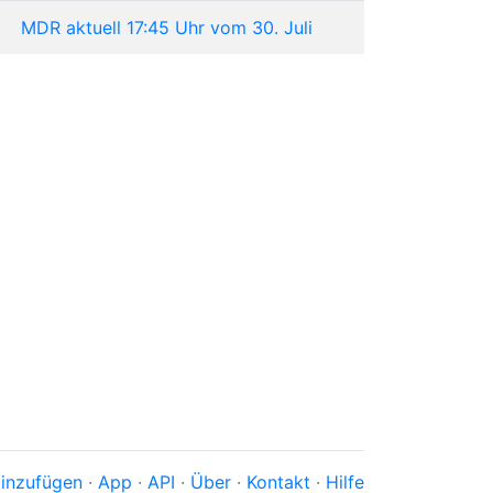
MDR aktuell 17:45 Uhr vom 30. Juli
inzufügen
·
App
·
API
·
Über
·
Kontakt
·
Hilfe