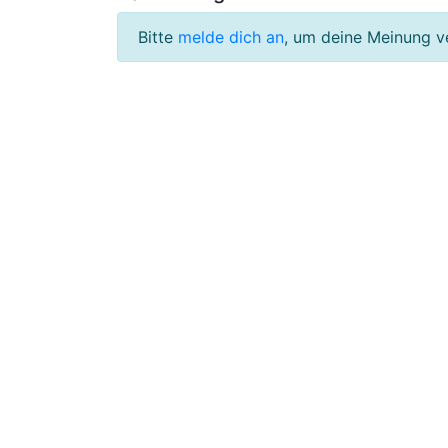
Bitte
melde dich an
, um deine Meinung v