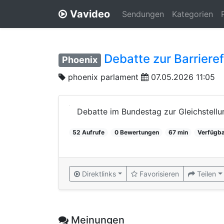
Vavideo
Sendungen
Kategorien
Debatte zur Barrieref
Phoenix
phoenix parlament
07.05.2026 11:05
Debatte im Bundestag zur Gleichstell
52 Aufrufe
0 Bewertungen
67 min
Verfügba
Direktlinks
Favorisieren
Teilen
Meinungen