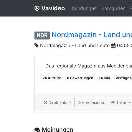
Vavideo
Sendungen
Kategorien
Nordmagazin - Land und
NDR
Nordmagazin - Land und Leute
04.05.
Das regionale Magazin aus Mecklenbur
74 Aufrufe
0 Bewertungen
14 min
Verfügba
Direktlinks
Favorisieren
Teilen
Meinungen