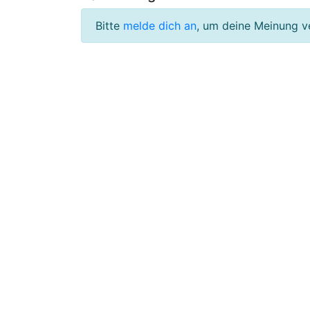
Bitte
melde dich an
, um deine Meinung v