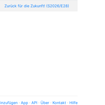
Zurück für die Zukunft! (S2026/E28)
inzufügen
·
App
·
API
·
Über
·
Kontakt
·
Hilfe