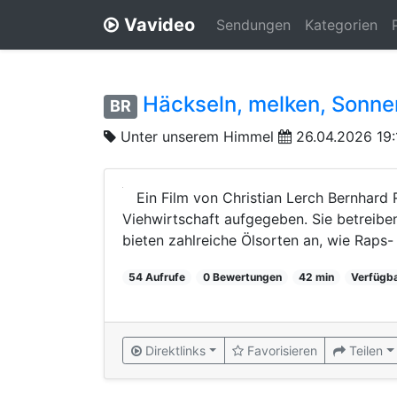
Vavideo
Sendungen
Kategorien
Häckseln, melken, Sonne
BR
Unter unserem Himmel
26.04.2026 19:
Ein Film von Christian Lerch Bernhard 
Viehwirtschaft aufgegeben. Sie betreiben
bieten zahlreiche Ölsorten an, wie Raps- 
54 Aufrufe
0 Bewertungen
42 min
Verfügba
Direktlinks
Favorisieren
Teilen