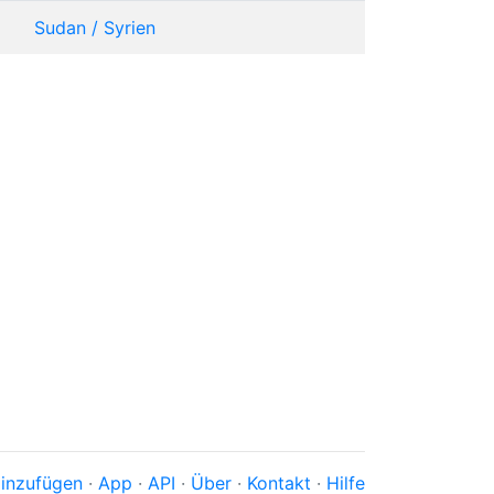
Sudan / Syrien
inzufügen
·
App
·
API
·
Über
·
Kontakt
·
Hilfe