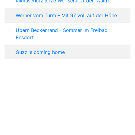
Klimaschutz jetzt! Wer schützt den Wald?
Werner vom Turm – Mit 97 voll auf der Höhe
Übern Beckenrand - Sommer im Freibad
Ensdorf
Guzzi's coming home