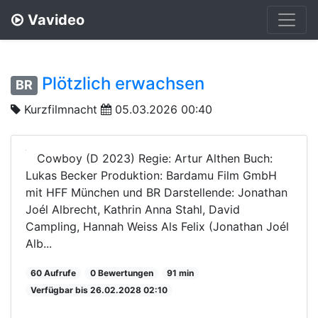
Vavideo
Plötzlich erwachsen
BR
Kurzfilmnacht
05.03.2026 00:40
Cowboy (D 2023) Regie: Artur Althen Buch:
Lukas Becker Produktion: Bardamu Film GmbH
mit HFF München und BR Darstellende: Jonathan
Joél Albrecht, Kathrin Anna Stahl, David
Campling, Hannah Weiss Als Felix (Jonathan Joél
Alb...
60 Aufrufe
0 Bewertungen
91 min
Verfügbar bis 26.02.2028 02:10