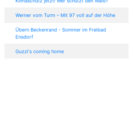
Klimaschutz jetzt! Wer schützt den Wald?
Werner vom Turm – Mit 97 voll auf der Höhe
Übern Beckenrand - Sommer im Freibad
Ensdorf
Guzzi's coming home