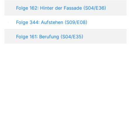
Folge 162: Hinter der Fassade (S04/E36)
Folge 344: Aufstehen (S09/E08)
Folge 161: Berufung (S04/E35)