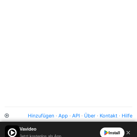
Hinzufügen
·
App
·
API
·
Über
·
Kontakt
·
Hilfe
Impressum
·
Datenschutz
·
Cookies
·
AGB
Vavideo
✕
Install
Jetzt kostenlos als App