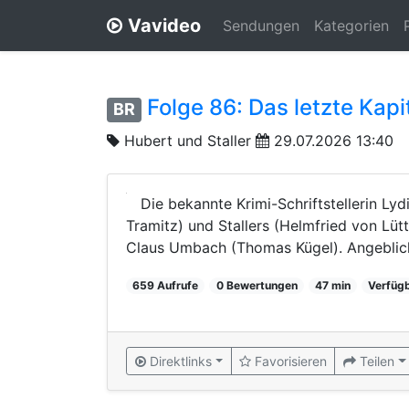
Vavideo
Sendungen
Kategorien
Folge 86: Das letzte Kap
BR
Hubert und Staller
29.07.2026 13:40
Die bekannte Krimi-Schriftstellerin Lyd
Tramitz) und Stallers (Helmfried von Lüt
Claus Umbach (Thomas Kügel). Angeblich 
659 Aufrufe
0 Bewertungen
47 min
Verfüg
Direktlinks
Favorisieren
Teilen