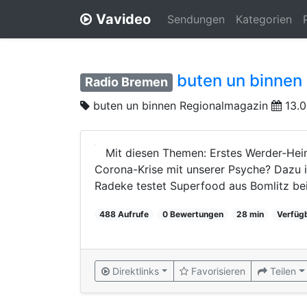
Vavideo
Sendungen
Kategorien
buten un binnen 
Radio Bremen
buten un binnen Regionalmagazin
13.0
Mit diesen Themen: Erstes Werder-Hei
Corona-Krise mit unserer Psyche? Dazu 
Radeke testet Superfood aus Bomlitz be
488 Aufrufe
0 Bewertungen
28 min
Verfüg
Direktlinks
Favorisieren
Teilen