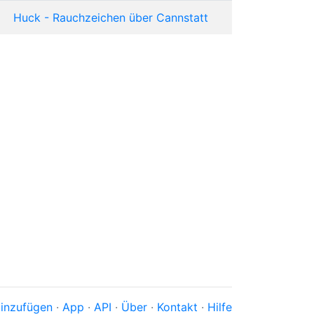
Huck - Rauchzeichen über Cannstatt
inzufügen
·
App
·
API
·
Über
·
Kontakt
·
Hilfe