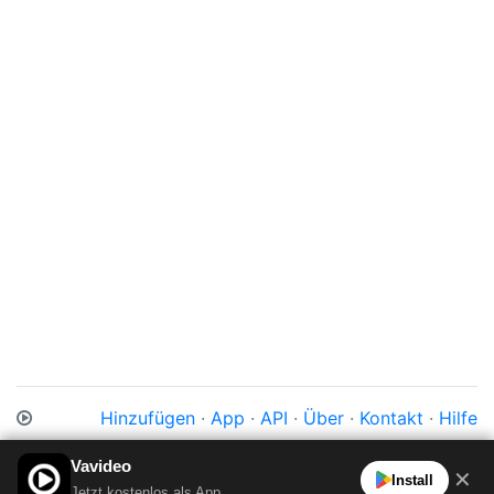
Hinzufügen
·
App
·
API
·
Über
·
Kontakt
·
Hilfe
Impressum
·
Datenschutz
·
Cookies
·
AGB
Vavideo
✕
Install
Jetzt kostenlos als App