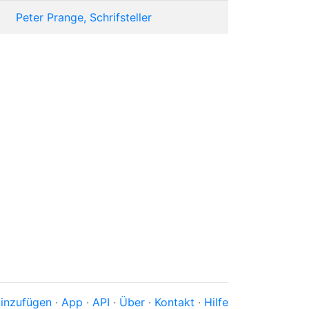
Peter Prange, Schrifsteller
inzufügen
·
App
·
API
·
Über
·
Kontakt
·
Hilfe