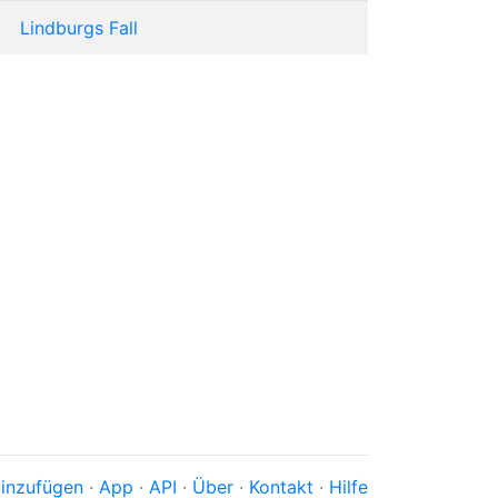
Lindburgs Fall
inzufügen
·
App
·
API
·
Über
·
Kontakt
·
Hilfe