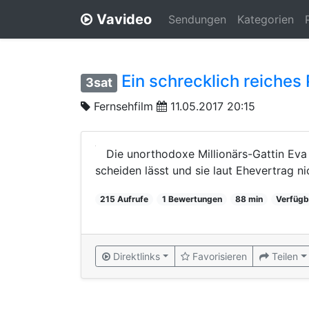
Vavideo
Sendungen
Kategorien
Ein schrecklich reiches
3sat
Fernsehfilm
11.05.2017 20:15
Die unorthodoxe Millionärs-Gattin Eva K
scheiden lässt und sie laut Ehevertrag 
215 Aufrufe
1 Bewertungen
88 min
Verfügb
Direktlinks
Favorisieren
Teilen