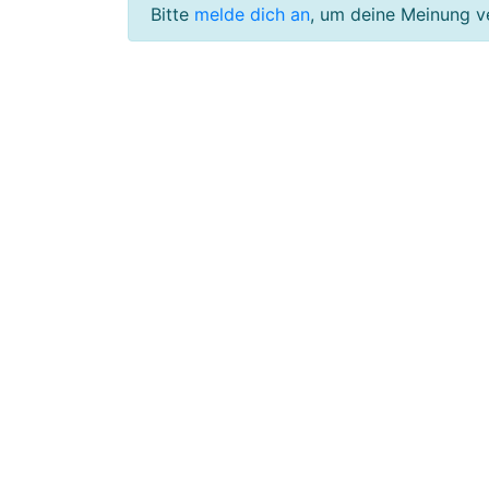
Bitte
melde dich an
, um deine Meinung v