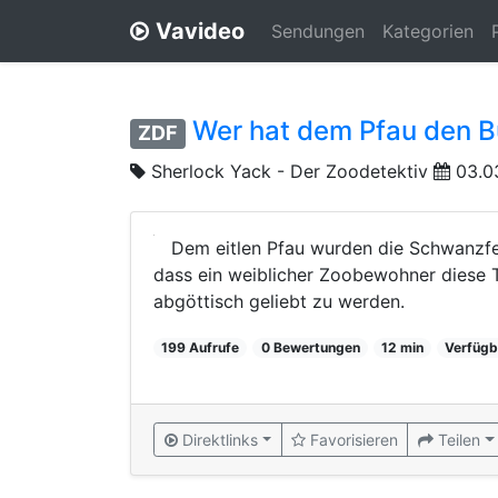
Vavideo
Sendungen
Kategorien
Wer hat dem Pfau den Bü
ZDF
Sherlock Yack - Der Zoodetektiv
03.0
Dem eitlen Pfau wurden die Schwanzfed
dass ein weiblicher Zoobewohner diese T
abgöttisch geliebt zu werden.
199 Aufrufe
0 Bewertungen
12 min
Verfügb
Direktlinks
Favorisieren
Teilen