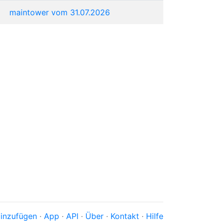
maintower vom 31.07.2026
inzufügen
·
App
·
API
·
Über
·
Kontakt
·
Hilfe