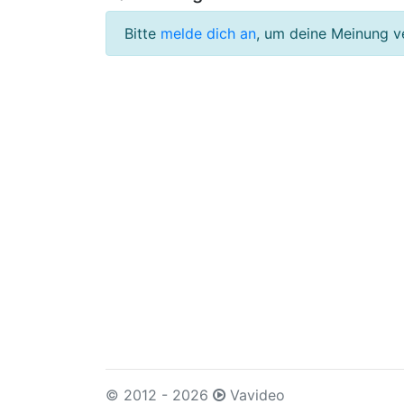
Bitte
melde dich an
, um deine Meinung v
© 2012 - 2026
Vavideo