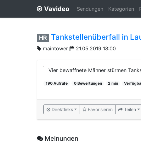
Vavideo
Sendungen
Kategorien
Tankstellenüberfall in L
HR
maintower
21.05.2019 18:00
Vier bewaffnete Männer stürmen Tankst
190 Aufrufe
0 Bewertungen
2 min
Verfügba
Direktlinks
Favorisieren
Teilen
Meinungen