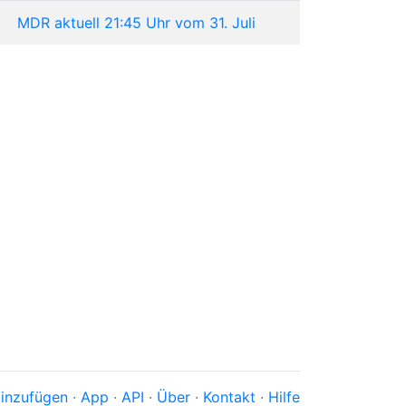
MDR aktuell 21:45 Uhr vom 31. Juli
inzufügen
·
App
·
API
·
Über
·
Kontakt
·
Hilfe