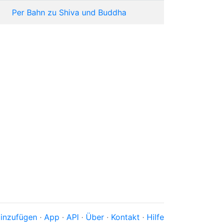
Per Bahn zu Shiva und Buddha
inzufügen
·
App
·
API
·
Über
·
Kontakt
·
Hilfe