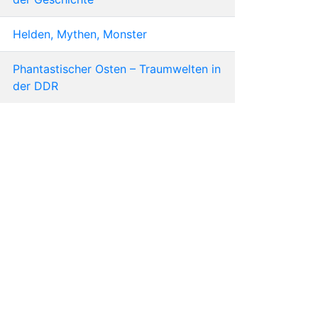
Helden, Mythen, Monster
Phantastischer Osten – Traumwelten in
der DDR