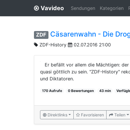
Vavideo
Sendungen
Kategorien
Cäsarenwahn - Die Dro
ZDF
ZDF-History
02.07.2016 21:00
Er befällt vor allem die Mächtigen: de
quasi göttlich zu sein. "ZDF-History" re
und Diktatoren.
170 Aufrufe
0 Bewertungen
43 min
Verfügb
Direktlinks
Favorisieren
Teilen