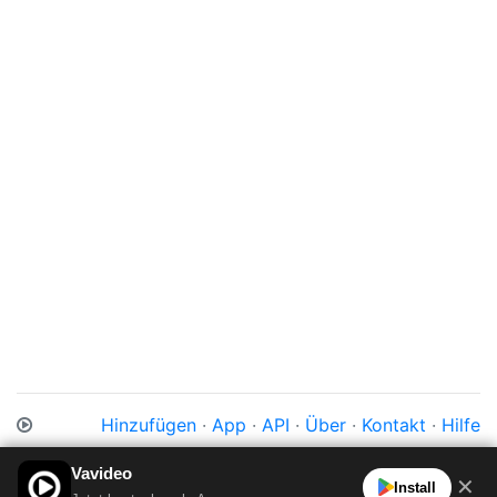
Hinzufügen
·
App
·
API
·
Über
·
Kontakt
·
Hilfe
Impressum
·
Datenschutz
·
Cookies
·
AGB
Vavideo
✕
Install