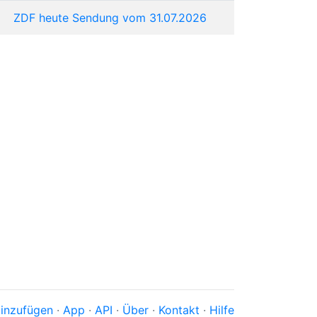
ZDF heute Sendung vom 31.07.2026
inzufügen
·
App
·
API
·
Über
·
Kontakt
·
Hilfe