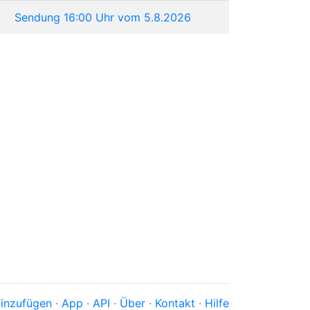
Sendung 16:00 Uhr vom 5.8.2026
inzufügen
·
App
·
API
·
Über
·
Kontakt
·
Hilfe