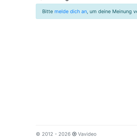
Bitte
melde dich an
, um deine Meinung v
© 2012 - 2026
Vavideo