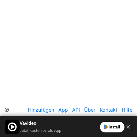
Hinzufügen
·
App
·
API
·
Über
·
Kontakt
·
Hilfe
Impressum
·
Datenschutz
·
Cookies
·
AGB
Vavideo
✕
Install
Jetzt kostenlos als App