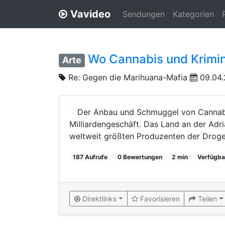
Vavideo
Sendungen
Kategorien
Wo Cannabis und Krimin
Arte
Re: Gegen die Marihuana-Mafia
09.04.
Der Anbau und Schmuggel von Cannabis 
Milliardengeschäft. Das Land an der Adr
weltweit größten Produzenten der Droge
187 Aufrufe
0 Bewertungen
2 min
Verfügba
Direktlinks
Favorisieren
Teilen