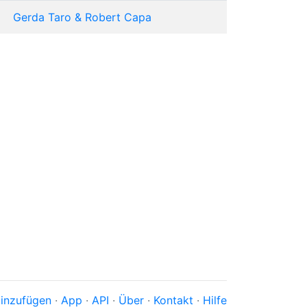
Gerda Taro & Robert Capa
inzufügen
·
App
·
API
·
Über
·
Kontakt
·
Hilfe