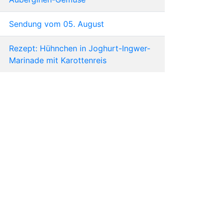
Sendung vom 05. August
Rezept: Hühnchen in Joghurt-Ingwer-
Marinade mit Karottenreis