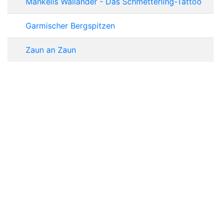
Mankells Wallander - Das Schmetterling-Tattoo
Garmischer Bergspitzen
Zaun an Zaun